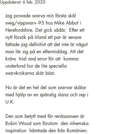
Uppdaterat:
6 feb. 2020
Jag provade svarva min första skål 
sveg/vippsvarv -95 hos 
Mike Abbot 
i 
Herefordshire. Det gick sådär.  Efter ett 
nytt försök på Irland ett par år senare 
fattade jag definitivt att det inte är något 
man lär sig på en eftermiddag. Att det 
krävs  trial and error för att  komma 
underfund hur de lite speciella 
svarvkrokarna skär bäst.
Nu är det en hel del som svarvar skålar 
med hjälp av en spänstig slana och rep i 
U.K.
Den som betytt mest för renässansen är 
Robin Wood
 som förutom  den inhemska 
inspiration  hämtade den från Rumänien. 