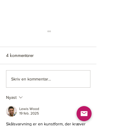
4 kommentarer
DET BLEV INGET
Ny Verkstad & webshopen
Skriv en kommentar...
tar semester
Nyast
Lewis Wood
19 feb. 2025
Skålsvarvning er en kunstform, der kræver 
tålmodighed, præcision og en forståelse for 