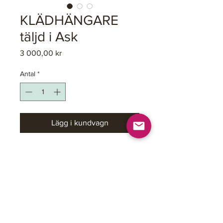
KLÄDHÄNGARE
täljd i Ask
Pris
3 000,00 kr
Antal
*
Lägg i kundvagn
Hängare för kläder och
grejer.
Alla delar är utkluvna och
täljda av en askstam
Benen är böjda med
ångbasning.
Starkt då fiberriktning är