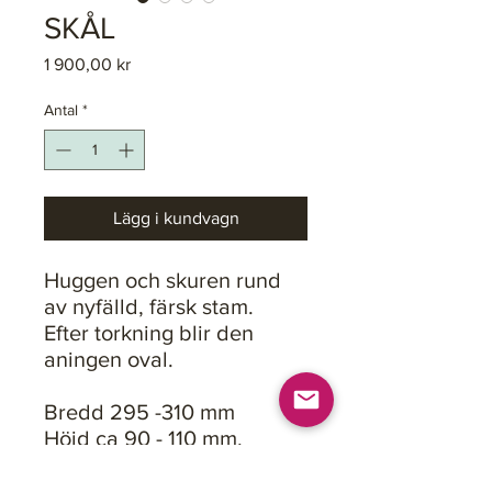
SKÅL
Pris
1 900,00 kr
Antal
*
Lägg i kundvagn
Huggen och skuren rund
av nyfälld, färsk stam.
Efter torkning blir den
aningen oval.
Bredd 295 -310 mm
Höjd ca 90 - 110 mm.
Utsidan är endast huggen