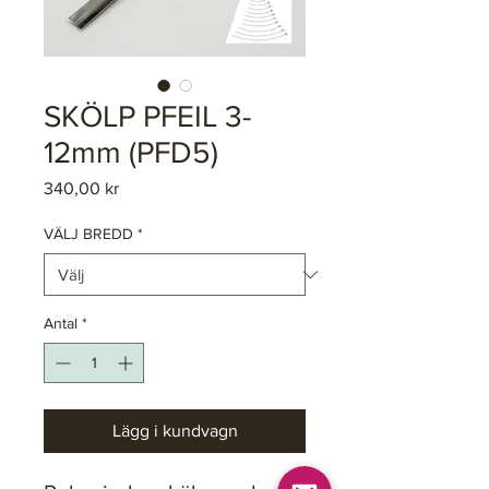
SKÖLP PFEIL 3-
12mm (PFD5)
Pris
340,00 kr
VÄLJ BREDD
*
Antal
*
Lägg i kundvagn