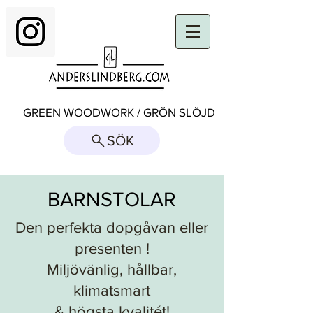
GREEN WOODWORK / GRÖN SLÖJD
SÖK
BARNSTOLAR
Ttill
Den perfekta dopgåvan eller
presenten !
Miljövänlig, hållbar,
klimatsmart
& högsta kvalitét!