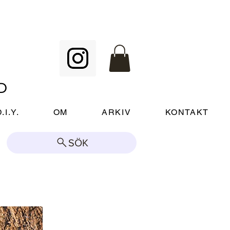
D
.I.Y.
OM
ARKIV
KONTAKT
SÖK