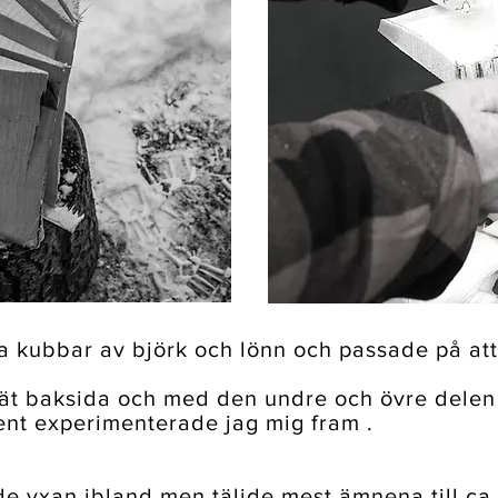
a kubbar av björk och lönn och passade på at
ät baksida och med den undre och övre delen 
nt experimenterade jag mig fram .
de yxan ibland men täljde mest ämnena till ca 