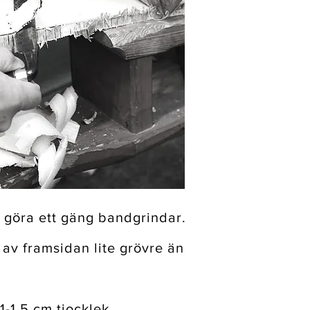
t göra ett gäng bandgrindar.
av framsidan lite grövre än
1-1,5 cm tjocklek.