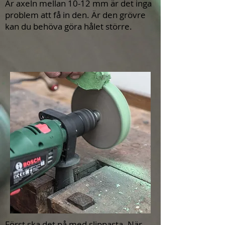
Är axeln mellan 10-12 mm är det inga
problem att få in den. Är den grövre
kan du behöva göra hålet större.
Först ska det på med slippasta. När