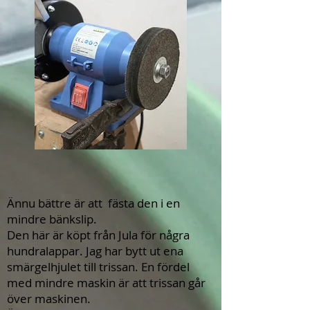
Ännu bättre är att fästa den i en
mindre bänkslip.
Den här är köpt från Jula för några
hundralappar. Jag har bytt ut ena
smärgelhjulet till trissan. En fördel
med mindre maskin är att trissan går
över maskinen.