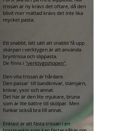
trissan är ny krävs det oftare, då den
blivit mer mättad krävs det inte lika
mycket pasta.
Ett snabbt, lätt sätt att snabbt få upp
skärpan i verktygen är att använda
bryntrissa och slippasta.
De finns i
"verktygsshopen"
.
Den vita trissan är hårdare.
Den passar till bandknivar, stämjärn,
knivar, yxor och annat.
Det här är den lite mjukare, bruna
som är lite bättre till skölpar. Men
funkar också bra till annat.
Enklast är att fästa trissan i en
borrmaskin som kan fästas såhär om