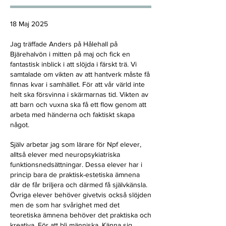
18 Maj 2025
Jag träffade Anders på Hålehall på
Bjärehalvön i mitten på maj och fick en
fantastisk inblick i att slöjda i färskt trä. Vi
samtalade om vikten av att hantverk måste få
finnas kvar i samhället. För att vår värld inte
helt ska försvinna i skärmarnas tid. Vikten av
att barn och vuxna ska få ett flow genom att
arbeta med händerna och faktiskt skapa
något.
Själv arbetar jag som lärare för Npf elever,
alltså elever med neuropsykiatriska
funktionsnedsättningar. Dessa elever har i
princip bara de praktisk-estetiska ämnena
där de får briljera och därmed få självkänsla.
Övriga elever behöver givetvis också slöjden
men de som har svårighet med det
teoretiska ämnena behöver det praktiska och
kreativa. För att bli människa. Känna sig