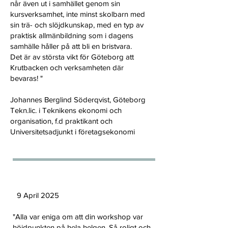
når även ut i samhället genom sin
kursverksamhet, inte minst skolbarn med
sin trä- och slöjdkunskap, med en typ av
praktisk allmänbildning som i dagens
samhälle håller på att bli en bristvara.
Det är av största vikt för Göteborg att
Krutbacken och verksamheten där
bevaras! "
Johannes Berglind Söderqvist, Göteborg
Tekn.lic. i Teknikens ekonomi och
organisation, f.d praktikant och
Universitetsadjunkt i företagsekonomi
9 April 2025
"Alla var eniga om att din workshop var
höjdpunkten på hela helgen. Så roligt och