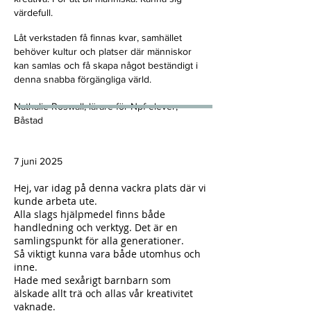
värdefull.
Låt verkstaden få finnas kvar, samhället
behöver kultur och platser där människor
kan samlas och få skapa något beständigt i
denna snabba förgängliga värld.
Nathalie Roswall, lärare för Npf elever,
Båstad
7 juni 2025​
Hej, var idag på denna vackra plats där vi
kunde arbeta ute.
Alla slags hjälpmedel finns både
handledning och verktyg. Det är en
samlingspunkt för alla generationer.
Så viktigt kunna vara både utomhus och
inne.
Hade med sexårigt barnbarn som
älskade allt trä och allas vår kreativitet
vaknade.