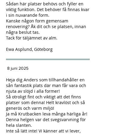
Sådan här platser behövs och fyller en
viktig funktion. Det behöver få finnas kvar
i sin nuvarande form.
Kanske någon form gemensam
renovering? Åk dit och se platsen, innan
några beslut tas.
Tack för täljämnet av alm.
Ewa Asplund, Göteborg
8 juni 2025​
Heja dig
Anders
som tillhandahåller en
sån fantastik plats där man får vara och
njuta av slöjd i alla former!
Så otroligt fint och viktigt att det finns
platser som denna! Helt kravlöst och så
generös och varm miljö!
Ja må Krutbacken leva många härliga år!
Denna helgen var det svegsvarvning för
hela slanten.
Inte så lätt inte! Vi känner att vi lever,