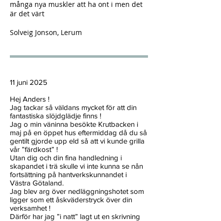
många nya muskler att ha ont i men det
är det värt
Solveig Jonson, Lerum
11 juni 2025
Hej Anders !
Jag tackar så väldans mycket för att din
fantastiska slöjdglädje finns !
Jag o min väninna besökte Krutbacken i
maj på en öppet hus eftermiddag då du så
gentilt gjorde upp eld så att vi kunde grilla
vår ”färdkost” !
Utan dig och din fina handledning i
skapandet i trä skulle vi inte kunna se nån
fortsättning på hantverkskunnandet i
Västra Götaland.
Jag blev arg över nedläggningshotet som
ligger som ett åskväderstryck över din
verksamhet !
Därför har jag ”i natt” lagt ut en skrivning