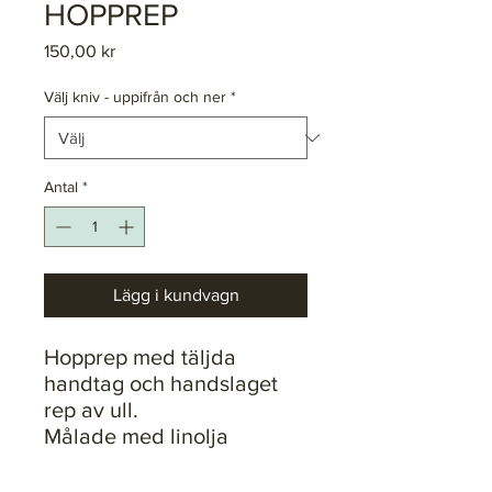
HOPPREP
Pris
150,00 kr
Välj kniv - uppifrån och ner
*
Antal
*
Lägg i kundvagn
Hopprep med täljda
handtag och handslaget
rep av ull.
Målade med linolja