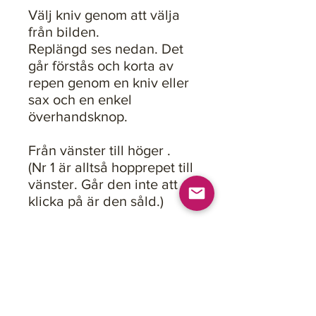
Välj kniv genom att välja
från bilden.
Replängd ses nedan. Det
går förstås och korta av
repen genom en kniv eller
sax och en enkel
överhandsknop.
Från vänster till höger .
(Nr 1 är alltså hopprepet till
vänster. Går den inte att
klicka på är den såld.)
1. Repets längd: 259 cm,
Handtagsdiameter: ca 2,5
cm, Handtagslängd: ca 9
cm
2. Repets längd: 260 cm,