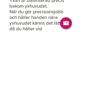
Yxan är balanserad precis
bakom yxhuvudet.
När du gör precisionsjobb
och håller handen nära
yxhuvudet känns det lätt
då du håller vid
balanspunkten.
När du ska avverka mer
material och behöver mer
kraft håller du istället nära
ändan.
Handtag i täljd svensk Ask,
behandlat med rå linolja.
Eggskydd i vegetabiliskt
garvat koläder.
Livstids garanti!
Yxhuvudets vikt: 550 gram