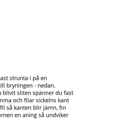
ast strunta i på en
 till bryningen - nedan.
livit sliten spänner du fast
ämma och filar sickelns kant
l så kanten blir jämn, fin
örnen en aning så undviker