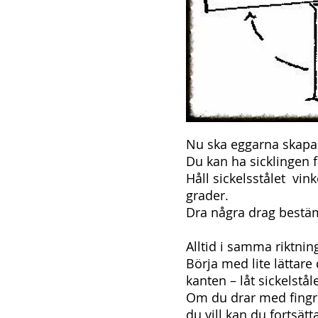
Nu ska eggarna skapa
Du kan ha sicklingen f
Håll sickelsstålet vin
grader.
Dra några drag bestäm
Alltid i samma riktnin
Börja med lite lättar
kanten – låt sickelstål
Om du drar med fingre
du vill kan du fortsät