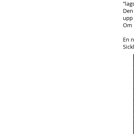
"lag
Den 
upp 
Om m
En n
Sick