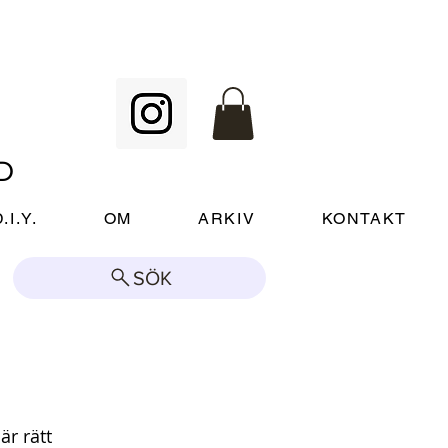
D
.I.Y.
OM
ARKIV
KONTAKT
SÖK
är rätt