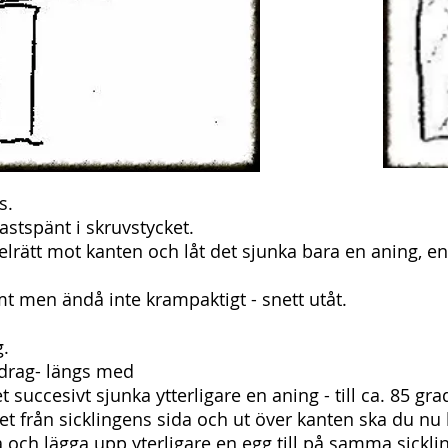
s.
astspänt i skruvstycket.
kelrätt mot kanten och låt det sjunka bara en aning, e
t men ändå inte krampaktigt - snett utåt.
g.
e drag- längs med
et succesivt sjunka ytterligare en aning - till ca. 85 gr
t från sicklingens sida och ut över kanten ska du n
ta och lägga upp yterligare en egg till på samma sick