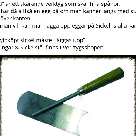
d" är ett skärande verktyg som skär fina spånor.
har då alltså en egg på om man känner längs med stå
över kanten.
an vill kan man lägga upp eggar på Sickelns alla kan
yinköpt sickel måste ”läggas upp”
lingar & Sickelstål finns i Verktygsshopen