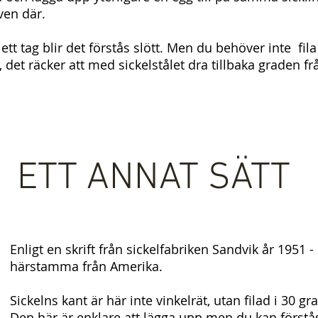
ven där.
ett tag blir det förstås slött. Men du behöver inte fil
 det räcker att med sickelstålet dra tillbaka graden f
ETT ANNAT SÄTT
Enligt en skrift från sickelfabriken Sandvik år 1951
härstamma från Amerika.
Sickelns kant är här inte vinkelrät, utan filad i 30 gr
Den här är enklare att lägga upp men du kan förstå