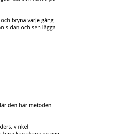
a och bryna varje gång
rån sidan och sen lägga
 - lär den här metoden
aders, vinkel
s bara kan skapa en egg