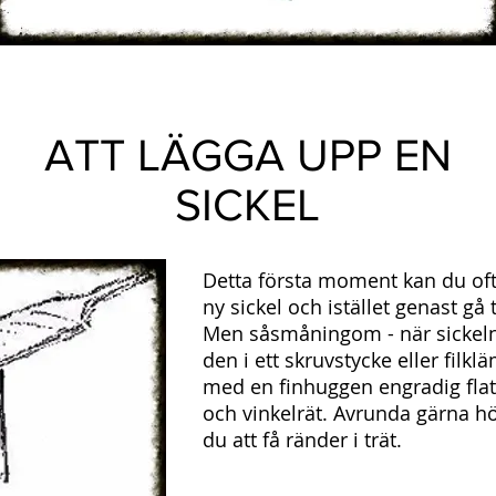
ATT LÄGGA UPP EN
SICKEL
Detta första moment kan du oft
ny sickel och istället genast gå
Men såsmåningom - när sickeln b
den i ett skruvstycke eller filkl
med en finhuggen engradig flatfi
och vinkelrät. Avrunda gärna h
du att få ränder i trät.