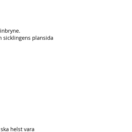
finbryne.
ån sicklingens plansida
 ska helst vara