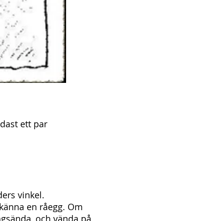
ndast ett par
aders vinkel.
u känna en råegg. Om
lingsända, och vända på