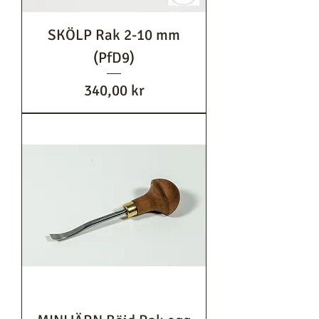
SKÖLP Rak 2-10 mm
(PfD9)
Pris
340,00 kr