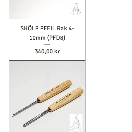
SKÖLP PFEIL Rak 4-
10mm (PFD8)
Pris
340,00 kr