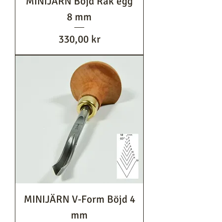
MINIJÄRN Böjd Rak egg
8 mm
Pris
330,00 kr
MINIJÄRN V-Form Böjd 4
mm