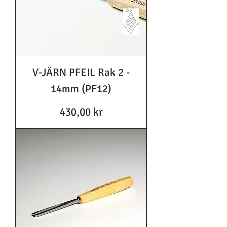
V-JÄRN PFEIL Rak 2 -
14mm (PF12)
Pris
430,00 kr