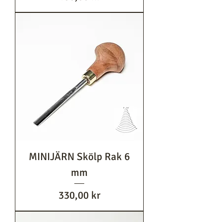
MINIJÄRN Skölp Rak 6
mm
Pris
330,00 kr