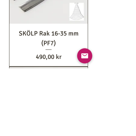
SKÖLP Rak 16-35 mm
(PF7)
Pris
490,00 kr