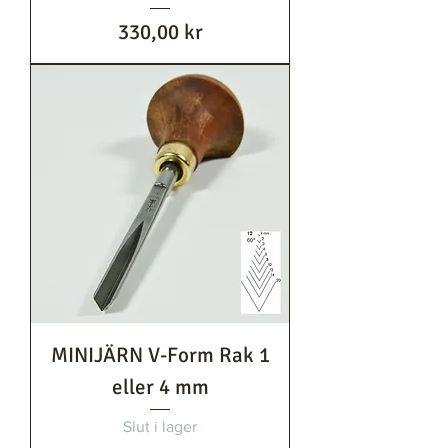
Pris
330,00 kr
MINIJÄRN V-Form Rak 1
eller 4 mm
Slut i lager