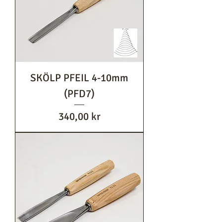
SKÖLP PFEIL 4-10mm
(PFD7)
Pris
340,00 kr