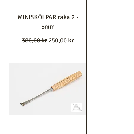
MINISKÖLPAR raka 2 -
6mm
Ordinarie pris
Reapris
380,00 kr
250,00 kr