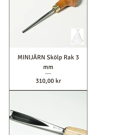
MINIJÄRN Skölp Rak 3
mm
Pris
310,00 kr