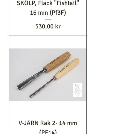
SKÖLP, Flack "Fishtail"
16 mm (Pf3F)
Pris
530,00 kr
V-JÄRN Rak 2- 14 mm
(PF14)