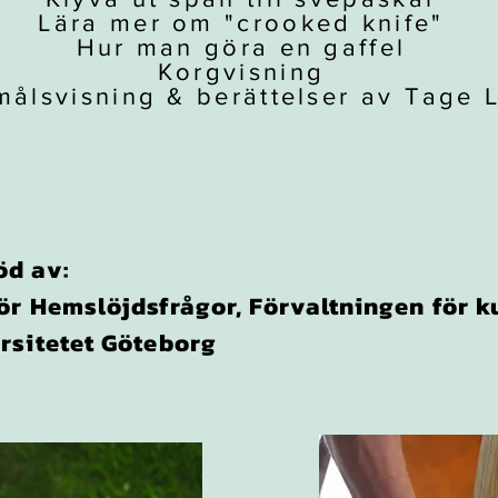
Lära mer om "crooked knife"
Hur man göra en gaffel
Korgvisning
målsvisning & berättelser av Tage 
öd av:
ör Hemslöjdsfrågor, Förvaltningen för k
rsitetet Göteborg