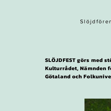
Slöjdföre
SLÖJDFEST görs med st
Kulturrådet, Nämnden f
Götaland och Folkunive