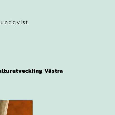
Lundqvist
ulturutveckling Västra