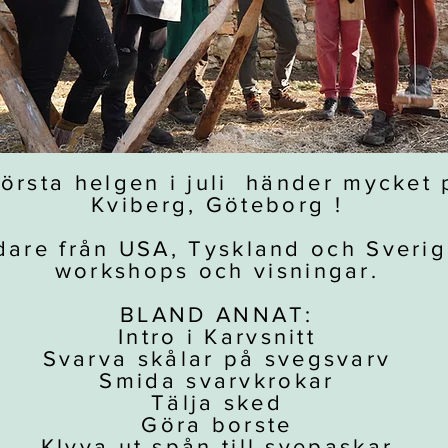
örsta helgen i juli händer mycket
Kviberg, Göteborg !
dare från USA, Tyskland och Sverig
workshops och visningar.
BLAND ANNAT:
Intro i Karvsnitt
Svarva skålar på svegsvarv
Smida svarvkrokar
Tälja sked
Göra borste
Klyva ut spån till svepaskar