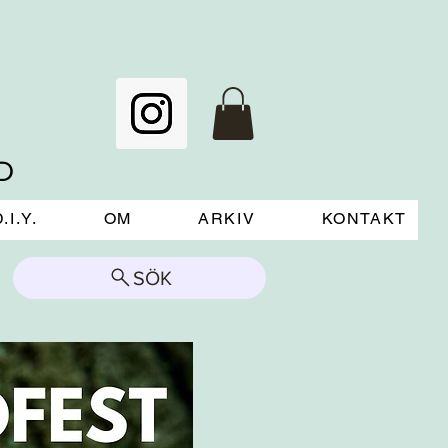
D
.I.Y.
OM
ARKIV
KONTAKT
SÖK