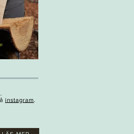
.
på
instagram
.
LÄS MER